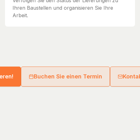
Verfolgen Sie den Status der Lieferungen zu
Ihren Baustellen und organisieren Sie Ihre
Arbeit.
ieren!
Buchen Sie einen Termin
Kontak
eld GmbH
Guides
Directory
Supplier Network
Legal Notice
Privacy Poli