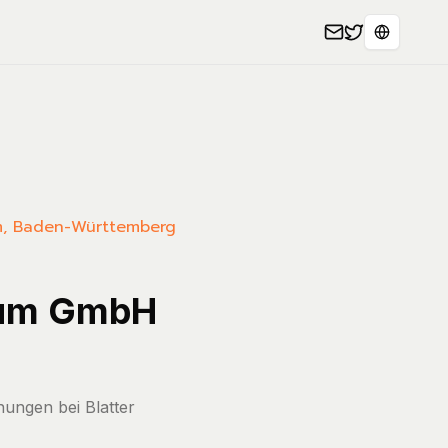
Select L
eim, Baden-Württemberg
trum GmbH
nungen bei Blatter