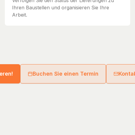
Verfolgen Sie den Status der Lieferungen zu
Ihren Baustellen und organisieren Sie Ihre
Arbeit.
ieren!
Buchen Sie einen Termin
Kontak
eld GmbH
Guides
Directory
Supplier Network
Legal Notice
Privacy Poli