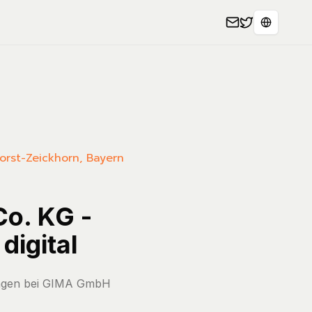
Select L
Forst-Zeickhorn, Bayern
Co. KG -
digital
nungen bei GIMA GmbH