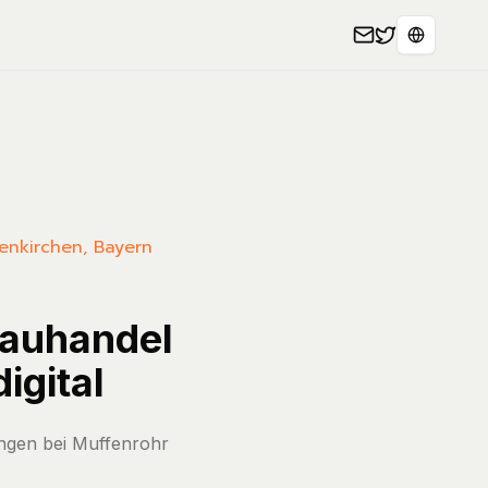
Select L
henkirchen, Bayern
bauhandel
igital
ungen bei Muffenrohr