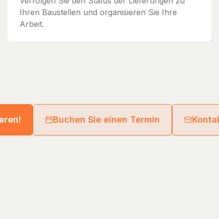
Verfolgen Sie den Status der Lieferungen zu
Ihren Baustellen und organisieren Sie Ihre
Arbeit.
ieren!
Buchen Sie einen Termin
Kontak
eld GmbH
Guides
Directory
Supplier Network
Legal Notice
Privacy Poli