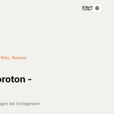
Select L
 Rötz, Bavaria
roton -
ungen bei Schlagmann