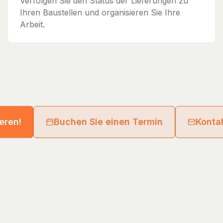
Verfolgen Sie den Status der Lieferungen zu
Ihren Baustellen und organisieren Sie Ihre
Arbeit.
ieren!
Buchen Sie einen Termin
Kontak
eld GmbH
Guides
Directory
Supplier Network
Legal Notice
Privacy Poli