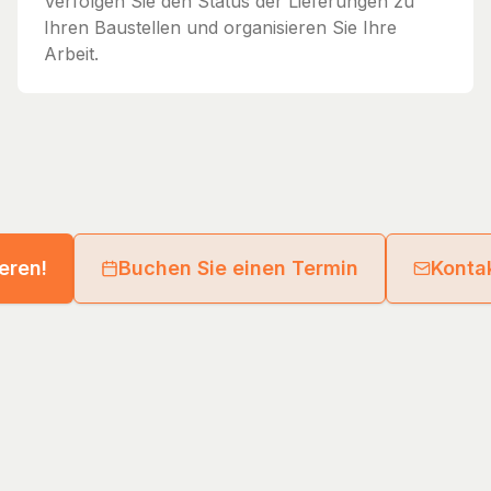
Verfolgen Sie den Status der Lieferungen zu
Ihren Baustellen und organisieren Sie Ihre
Arbeit.
ieren!
Buchen Sie einen Termin
Kontak
eld GmbH
Guides
Directory
Supplier Network
Legal Notice
Privacy Poli