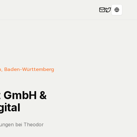
Select L
ssen, Baden-Württemberg
rt GmbH &
gital
hnungen bei Theodor