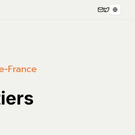
Select L
de-France
iers