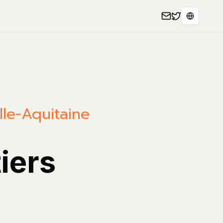
Select L
lle-Aquitaine
iers