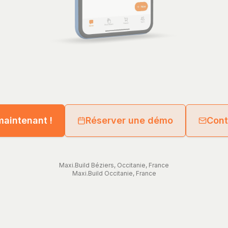
maintenant !
Réserver une démo
Cont
Maxi.Build
Béziers
,
Occitanie
,
France
Maxi.Build
Occitanie
,
France