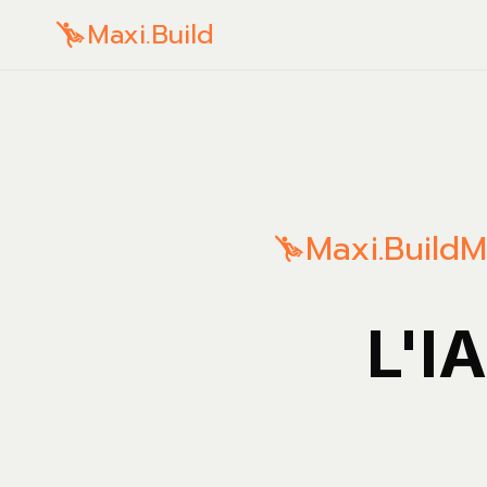
Maxi.Build
Maxi.Build
M
L'I