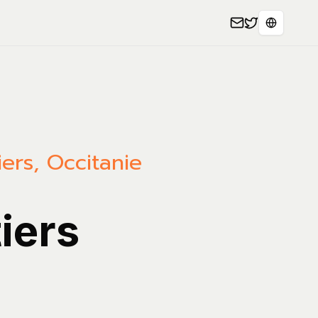
Select L
ers, Occitanie
iers