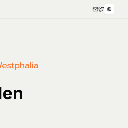
Sprache 
estphalia
len