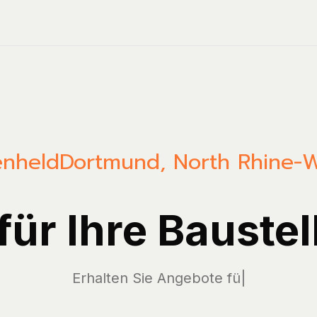
enheld
Dortmund
,
North Rhine-W
 für Ihre Baustel
Er