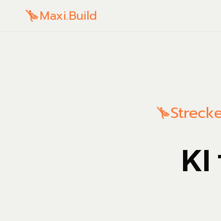
Maxi.Build
Streck
KI