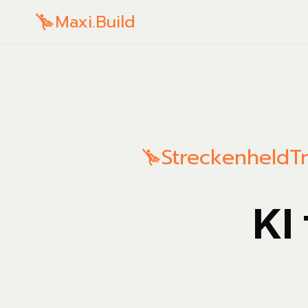
Maxi.Build
Streckenheld
T
KI