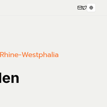
Select L
 Rhine-Westphalia
len