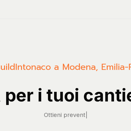
uild
Intonaco a Modena, Emilia
 per i tuoi canti
Ges