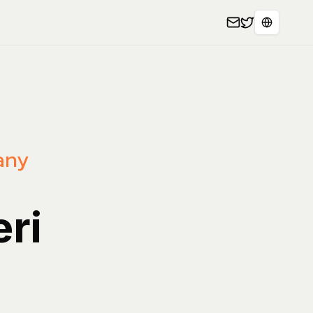
Select L
any
eri