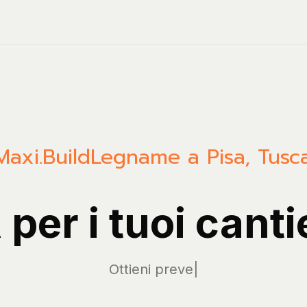
Maxi.Build
Legname a Pisa, Tusc
 per i tuoi canti
Gest