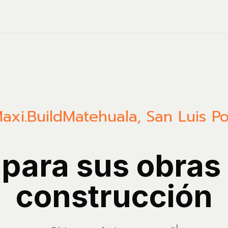
axi.Build
Matehuala
,
San Luis Po
 para sus obras
construcción