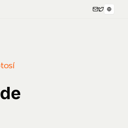
Seleccion
tosí
 de