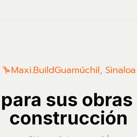
Maxi.Build
Guamúchil
,
Sinaloa
 para sus obras
construcción